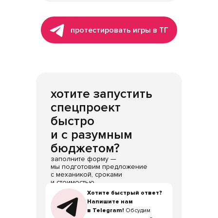
протестировать игры в ТГ
хотите запустить
спецпроект
быстро
и с разумным
бюджетом?
заполните форму —
мы подготовим предложение
с механикой, сроками
и стоимостью.
Хотите быстрый ответ?
Хотите быстрый ответ?
Напишите нам
Напишите нам
в Telegram!
в Telegram!
Обсудим
Обсудим