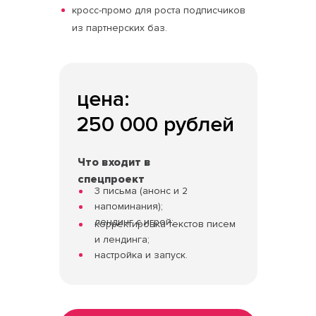
кросс-промо для роста подписчиков
из партнерских баз.
цена:
250 000 рублей
Что входит в
спецпроект
3 письма (анонс и 2
напоминания);
лендинг с игрой;
корректировка текстов писем
и лендинга;
настройка и запуск.