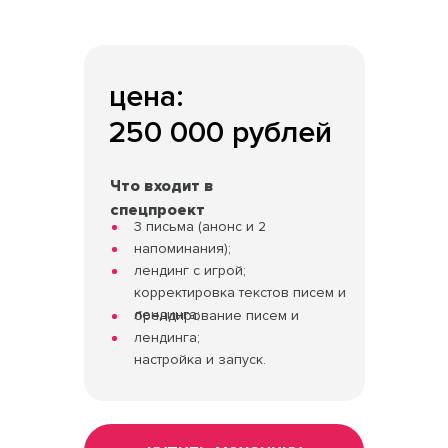
цена:
250 000 рублей
Что входит в
спецпроект
3 письма (анонс и 2
напоминания);
лендинг с игрой;
корректировка текстов писем и
лендинга;
брендирование писем и
лендинга;
настройка и запуск.