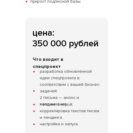
прирост подписной базы.
цена:
350 000 рублей
Что входит в
спецпроект
разработка обновленной
идеи спецпроекта в
соответствии с вашей бизнес-
задачей;
2 письма — анонс и
напоминание;
лендинг с игрой;
корректировка текстов писем
и лендинга;
настройка и запуск.