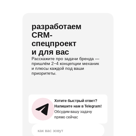
разработаем
CRM-
спецпроект
и для вас
Расскажите про задачи бренда —
пришлём 2−4 концепции механик
и плюсы каждой под ваши
приоритеты.
Хотите быстрый ответ?
Хотите быстрый ответ?
Напишите нам в Telegram!
Напишите нам в Telegram!
Обсудим вашу задачу
Обсудим вашу задачу
прямо сейчас
прямо сейчас