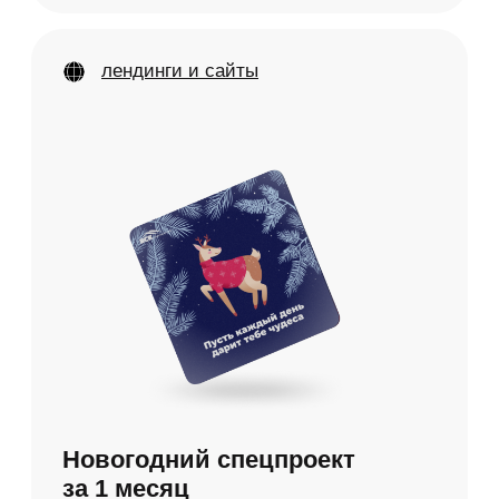
лендинги и сайты
создали 20+ лендингов
с 2020 года
кейс
«ВСК»