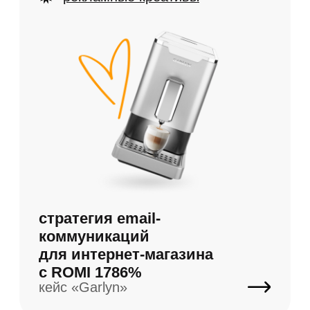
для интернет-магазина
с ROMI 1786%
кейс
«Garlyn»
CRM-коммуникации с нуля
автоматизация в «Битрикс 24»
лендинги и сайты
автоматизация распределения
лидов и триггерных рассылок
в «Битрикс24»
кейс
«РОББО»
Новогодний спецпроект
за 1 месяц
кейс
«ВСК»