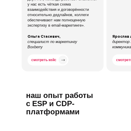
у нас есть чёткая схема
взаимодействия и договорённости
относительно дедлайнов, коллеги
обеспечивают нам полноценную
экспертизу в email-маркетинге».
Ольга Стасевич,
Ярослав 
специалист по маркетингу
директор
Boxberry
коммуник
смотреть кейс
смотрет
наш опыт работы
с ESP и CDP-
платфор­мами