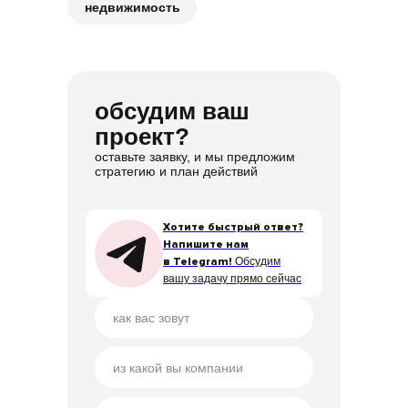
недвижимость
обсудим ваш
проект?
оставьте заявку, и мы предложим
стратегию и план действий
Хотите быстрый ответ?
Хотите быстрый ответ?
Напишите нам
Напишите нам
в Telegram!
в Telegram!
Обсудим
Обсудим
вашу задачу прямо сейчас
вашу задачу прямо сейчас