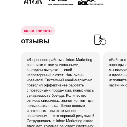
наши клиенты
отзывы
«В процессе работы с Inbox Marketing
«Работа с 
рассылки стали уникальными,
оправдыва
в каждом выпуске — свой
мы получи
неповторимый сюжет. Нам очень
и идеальн
нравится! Системный email-маркетинг
исполните
позволил эффективнее работать
частичку 
с повторными продажами, повысилась
узнаваемость бренда. Количество
отписок снизилось, значит контент для
пользователя стал более ценным
и нативным, при этом менее
навязчивым — это хороший результат!
Сотрудничаем с Inbox Marketing около
двух лет, команда работает слаженно: