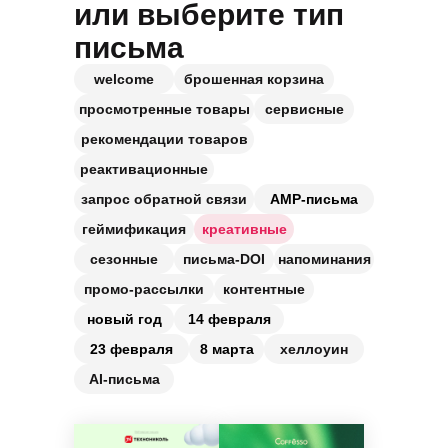
или выберите тип
письма
welcome
брошенная корзина
просмотренные товары
сервисные
рекомендации товаров
реактивационные
запрос обратной связи
АМР-письма
геймификация
креативные
сезонные
письма-DOI
напоминания
промо-рассылки
контентные
новый год
14 февраля
23 февраля
8 марта
хеллоуин
AI-письма