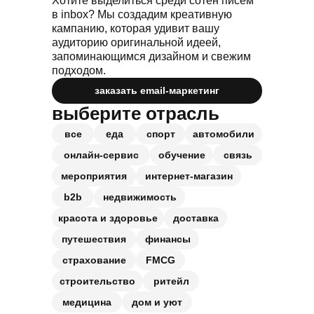
Хотите выделиться среди сотен писем
в inbox? Мы создадим креативную
кампанию, которая удивит вашу
аудиторию оригинальной идеей,
запоминающимся дизайном и свежим
подходом.
заказать email-маркетинг
выберите отрасль
еда
все
спорт
автомобили
онлайн-сервис
обучение
связь
мероприятия
интернет-магазин
b2b
недвижимость
красота и здоровье
доставка
путешествия
финансы
страхование
FMCG
строительство
ритейл
медицина
дом и уют