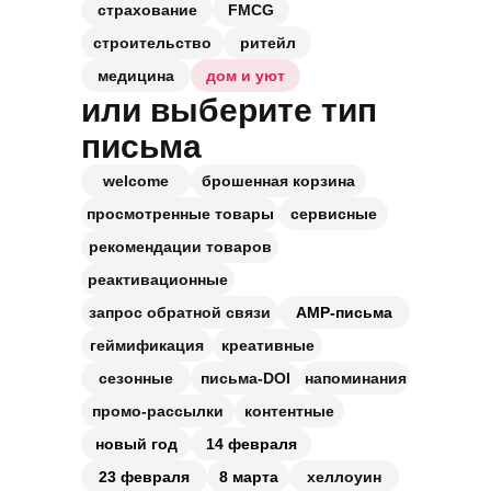
страхование
FMCG
строительство
ритейл
медицина
дом и уют
или выберите тип
письма
welcome
брошенная корзина
просмотренные товары
сервисные
рекомендации товаров
реактивационные
запрос обратной связи
АМР-письма
геймификация
креативные
сезонные
письма-DOI
напоминания
промо-рассылки
контентные
новый год
14 февраля
23 февраля
8 марта
хеллоуин