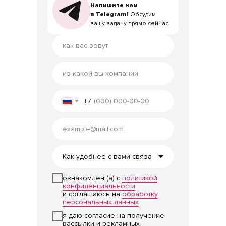
Напишите нам
Напишите нам
в Telegram!
в Telegram!
Обсудим
Обсудим
вашу задачу прямо сейчас
вашу задачу прямо сейчас
+7
ознакомлен (а) с
политикой
конфиденциальности
и соглашаюсь на
обработку
персональных данных
я даю согласие на получение
рассылки и рекламных