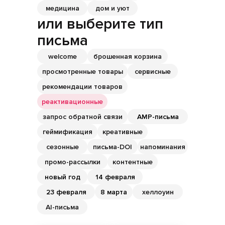
медицина
дом и уют
или выберите тип
письма
welcome
брошенная корзина
просмотренные товары
сервисные
рекомендации товаров
реактивационные
запрос обратной связи
АМР-письма
геймификация
креативные
сезонные
письма-DOI
напоминания
промо-рассылки
контентные
новый год
14 февраля
23 февраля
8 марта
хеллоуин
AI-письма