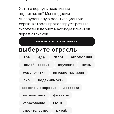
Хотите вернуть неактивных
подписчиков? Мы создадим
многоуровневую реактивационную
серию, которая протестирует разные
гипотезы и вернет максимум клиентов
перед отпиской.
заказать email-маркетинг
выберите отрасль
еда
все
спорт
автомобили
онлайн-сервис
обучение
связь
мероприятия
интернет-магазин
b2b
недвижимость
красота и здоровье
доставка
путешествия
финансы
страхование
FMCG
строительство
ритейл