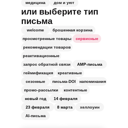
медицина
дом и уют
или выберите тип
письма
welcome
брошенная корзина
просмотренные товары
сервисные
рекомендации товаров
реактивационные
запрос обратной связи
АМР-письма
геймификация
креативные
сезонные
письма-DOI
напоминания
промо-рассылки
контентные
новый год
14 февраля
23 февраля
8 марта
хеллоуин
AI-письма